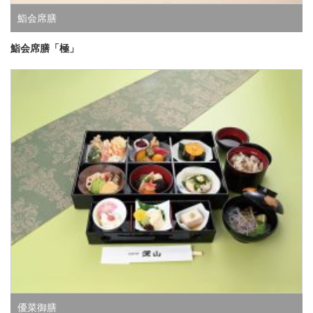
鮨会席膳
鮨会席膳「極」
優菜御膳