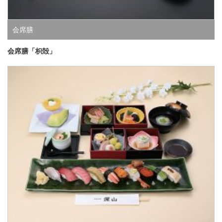
会席膳
会席膳「枳殻」