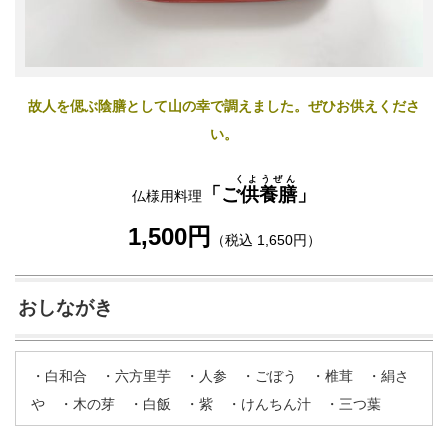
故人を偲ぶ陰膳として山の幸で調えました。ぜひお供えくださ
い。
くようぜん
「
ご供養膳
」
仏様用料理
1,500円
（税込 1,650円）
おしながき
・白和合 ・六方里芋 ・人参 ・ごぼう ・椎茸 ・絹さ
や ・木の芽 ・白飯 ・紫 ・けんちん汁 ・三つ葉