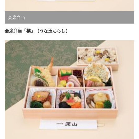
会席弁当
会席弁当「橘」（うな玉ちらし）