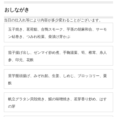
おしながき
当日の仕入れ等により内容が多少変わることがございます。
玉子焼き、茗荷鮨、合鴨スモーク、芋茎の胡麻和合、サーモ
ン砧巻き、つみれ松葉、柴漬け芽かぶ
茄子揚げ出し、ゼンマイ炒め煮、手鞠湯葉、筍、椎茸、糸人
参、印元、花麩
里芋饅頭揚げ、みぞれ餡、生姜、しめじ、ブロッコリー、粟
麩
帆立グラタン貝殻焼き、鰈の味噌焼き、若芽香り炒め、はす
の芽